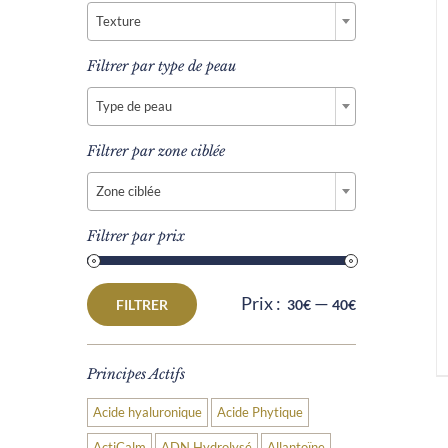
Texture
Filtrer par type de peau

Type de peau
Filtrer par zone ciblée

Zone ciblée
Filtrer par prix
Prix :
—
FILTRER
30€
40€
Prix
Prix
min
max
Principes Actifs
Acide hyaluronique
Acide Phytique
ActiCalm
ADN Hydrolysé
Allantoïne