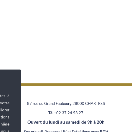
tez à
 votre
87 rue du Grand Faubourg 28000 CHARTRES
liorer
Tél :
02 37 24 53 27
tions
Ouvert du lundi au samedi de 9h à 20h
anière
, vous
Spa privatif, Bronzage UV et Esthétique
avec RDV