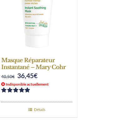
Masque Réparateur
Instantané – Mary Cohr
36,45
€
Original
Current
40,50
€
Indisponible actuellement
price
price
was:
is:
Note
5.00
sur
5
40,50€.
36,45€.
Détails