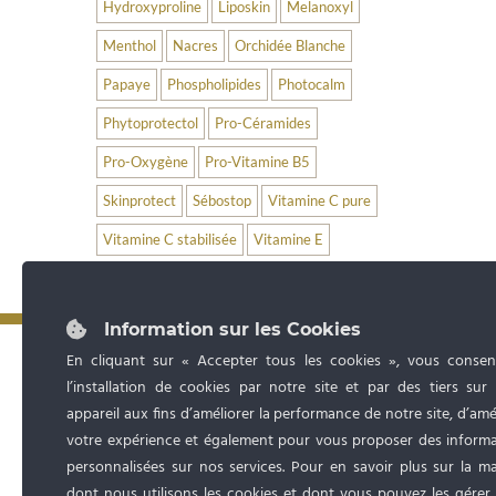
Hydroxyproline
Liposkin
Melanoxyl
Menthol
Nacres
Orchidée Blanche
Papaye
Phospholipides
Photocalm
Phytoprotectol
Pro-Céramides
Pro-Oxygène
Pro-Vitamine B5
Skinprotect
Sébostop
Vitamine C pure
Vitamine C stabilisée
Vitamine E
Information sur les Cookies
En cliquant sur « Accepter tous les cookies », vous consen
l’installation de cookies par notre site et par des tiers sur
appareil aux fins d’améliorer la performance de notre site, d’amé
votre expérience et également pour vous proposer des informa
personnalisées sur nos services. Pour en savoir plus sur la m
dont nous utilisons les cookies et dont vous pouvez les gérer