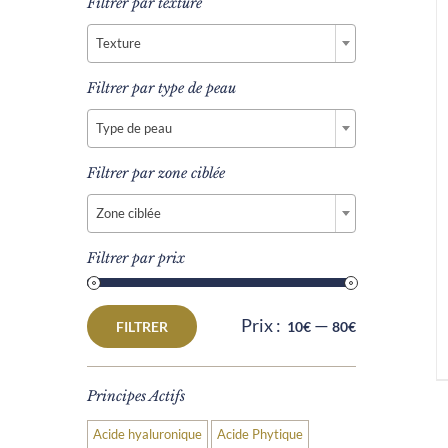
Filtrer par texture

Texture
Filtrer par type de peau

Type de peau
Filtrer par zone ciblée

Zone ciblée
Filtrer par prix
Prix :
—
FILTRER
10€
80€
Prix
Prix
min
max
Principes Actifs
Acide hyaluronique
Acide Phytique