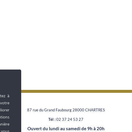
tez à
 votre
liorer
87 rue du Grand Faubourg 28000 CHARTRES
tions
Tél :
02 37 24 53 27
anière
Ouvert du lundi au samedi de 9h à 20h
, vous