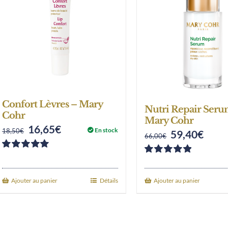
Confort Lèvres – Mary
Nutri Repair Seru
Cohr
Mary Cohr
16,65
€
Original
Current
En stock
18,50
€
59,40
€
Original
Curre
66,00
€
price
price
price
price
Note
5.00
sur
was:
is:
Note
5.00
sur
was:
is:
5
5
18,50€.
16,65€.
Ajouter au panier
Détails
Ajouter au panier
66,00€.
59,40