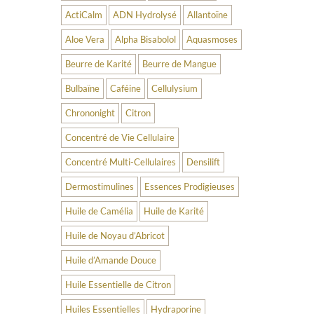
ActiCalm
ADN Hydrolysé
Allantoïne
Aloe Vera
Alpha Bisabolol
Aquasmoses
Beurre de Karité
Beurre de Mangue
Bulbaïne
Caféine
Cellulysium
Chrononight
Citron
Concentré de Vie Cellulaire
Concentré Multi-Cellulaires
Densilift
Dermostimulines
Essences Prodigieuses
Huile de Camélia
Huile de Karité
Huile de Noyau d’Abricot
Huile d’Amande Douce
Huile Essentielle de Citron
Huiles Essentielles
Hydraporine