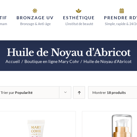
TIF
BRONZAGE UV
ESTHÉTIQUE
PRENDRE RD
mmam
Bronzage & Anti-âge
L’institut de beauté
Simple, rapide & 24/2
Huile de Noyau d’Abricot
Accueil
Boutique en ligne Mary Cohr
Huile de Noyau d’Abricot
Trier par
Popularité
Montrer
18 produits