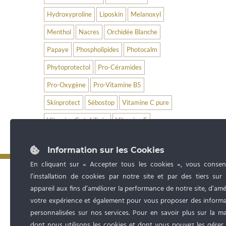
Hydroxyproline
Liposkin
Melanoxyl
Menthol
Nacres
Orchidée Blanche
Papaye
Phospholipides
Photocalm
Phytoprotectol
Pro-Céramides
Pro-Oxygène
Pro-Vitamine B5
Skinprotect
Sébostop
Vitamine C pure
Vitamine C stabilisée
Vitamine E
Information sur les Cookies
En cliquant sur « Accepter tous les cookies », vous consen
l’installation de cookies par notre site et par des tiers sur
appareil aux fins d’améliorer la performance de notre site, d’amé
votre expérience et également pour vous proposer des informa
personnalisées sur nos services. Pour en savoir plus sur la m
dont nous utilisons les cookies et dont vous pouvez les gérer