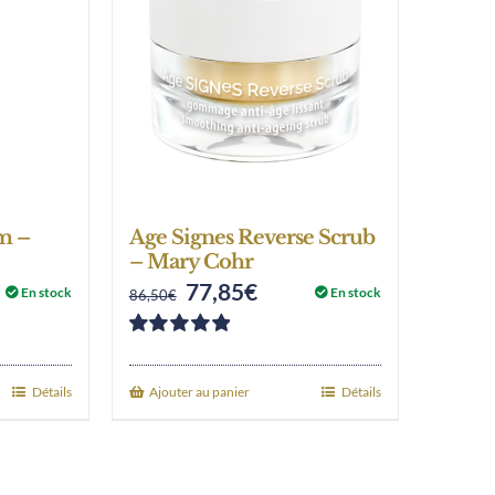
m –
Age Signes Reverse Scrub
– Mary Cohr
77,85
€
nt
Original
Current
En stock
En stock
86,50
€
price
price
Note
5.00
sur
was:
is:
5
Détails
Ajouter au panier
Détails
€.
86,50€.
77,85€.