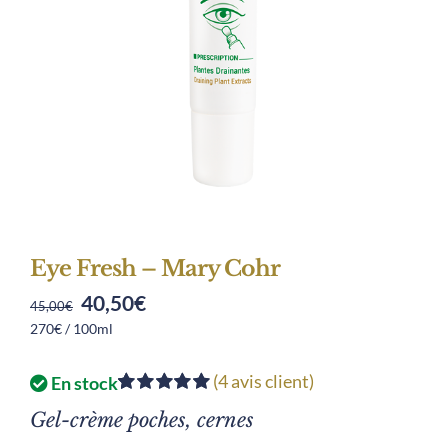
Eye Fresh – Mary Cohr
40,50
€
Original
Current
45,00
€
270€ / 100ml
price
price
was:
is:
(
4
avis client)
En stock
45,00€.
40,50€.
Noté
4
5.00
sur
Gel-crème poches, cernes
5 basé sur
notations