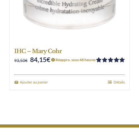
IHC – Mary Cohr
84,15
€
Original
Current
Réappro. sous 48 heures
93,50
€
Note
5.00
sur
price
price
5
was:
is:
Ajouter au panier
Détails
93,50€.
84,15€.