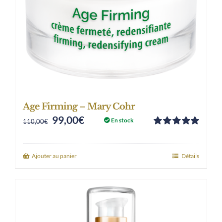
Age Firming – Mary Cohr
99,00
€
Original
Current
En stock
110,00
€
Note
5.00
sur
price
price
5
was:
is:
Ajouter au panier
Détails
110,00€.
99,00€.