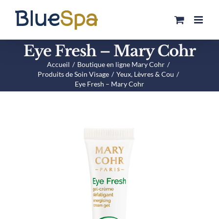
Passer
au
contenu
Eye Fresh – Mary Cohr
Accueil
Boutique en ligne Mary Cohr
Produits de Soin Visage
Yeux, Lèvres & Cou
Eye Fresh – Mary Cohr