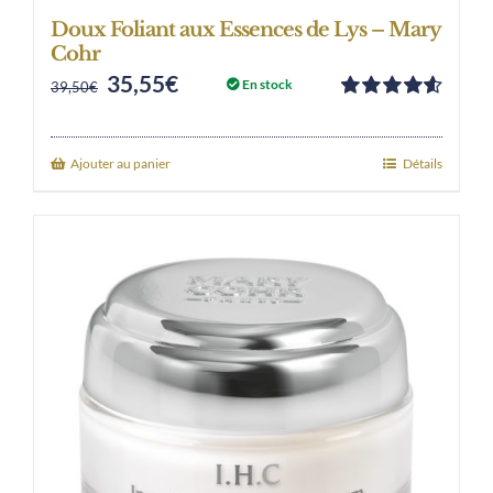
Doux Foliant aux Essences de Lys – Mary
Cohr
35,55
€
Original
Current
En stock
39,50
€
Note
4.63
price
price
sur 5
was:
is:
Ajouter au panier
Détails
39,50€.
35,55€.