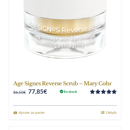
Age Signes Reverse Scrub – Mary Cohr
77,85
€
Original
Current
En stock
86,50
€
Note
5.00
sur
price
price
5
was:
is:
Ajouter au panier
Détails
86,50€.
77,85€.