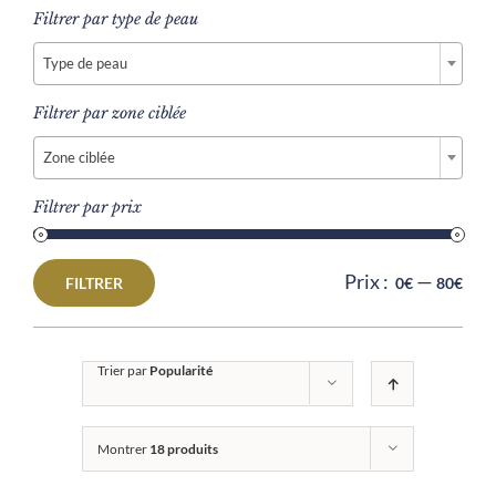
Filtrer par type de peau

Type de peau
Filtrer par zone ciblée

Zone ciblée
Filtrer par prix
Prix :
—
FILTRER
0€
80€
Prix
Prix
min
max
Trier par
Popularité
Montrer
18 produits