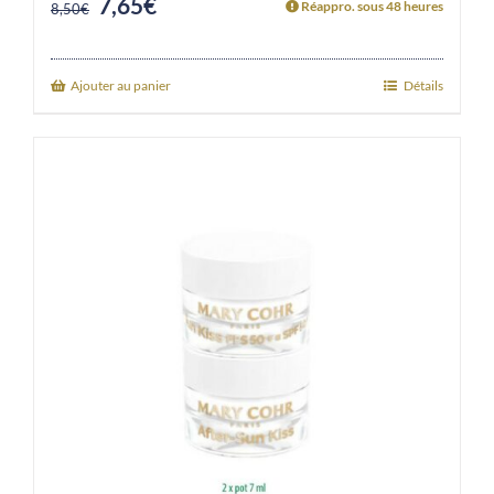
7,65
€
Original
Current
Réappro. sous 48 heures
8,50
€
price
price
was:
is:
Ajouter au panier
Détails
8,50€.
7,65€.