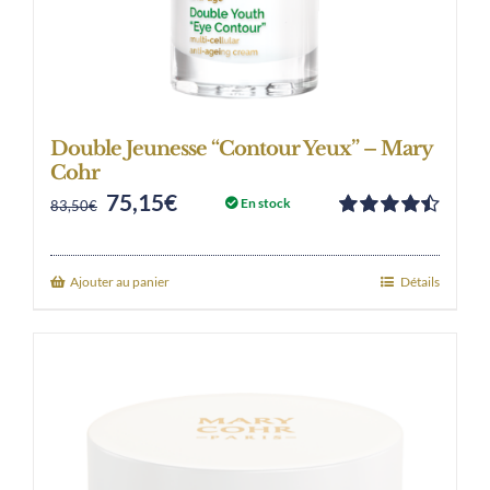
Double Jeunesse “Contour Yeux” – Mary
Cohr
75,15
€
Original
Current
En stock
83,50
€
Note
4.50
price
price
sur 5
was:
is:
Ajouter au panier
Détails
83,50€.
75,15€.