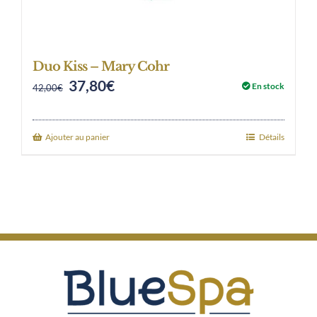
Duo Kiss – Mary Cohr
37,80
€
Original
Current
En stock
42,00
€
price
price
was:
is:
Ajouter au panier
Détails
42,00€.
37,80€.