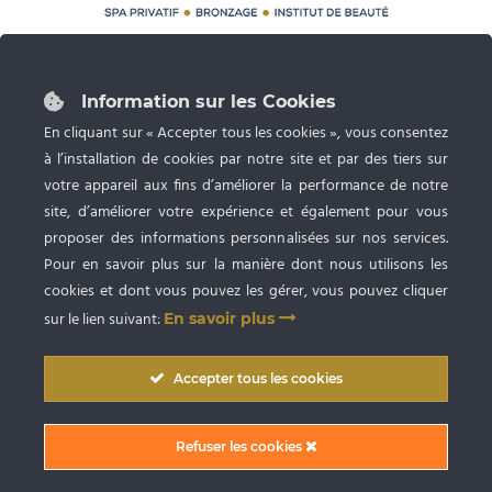
87 rue du Grand Faubourg 28000 CHARTRES
Tél :
02 37 24 53 27
Information sur les Cookies
Ouvert du lundi au samedi de 9h à 20h
En cliquant sur « Accepter tous les cookies », vous consentez
à l’installation de cookies par notre site et par des tiers sur
Spa privatif, Bronzage UV et Esthétique
avec RDV
votre appareil aux fins d’améliorer la performance de notre
site, d’améliorer votre expérience et également pour vous
proposer des informations personnalisées sur nos services.
Pour en savoir plus sur la manière dont nous utilisons les
cookies et dont vous pouvez les gérer, vous pouvez cliquer
sur le lien suivant:
En savoir plus
Copyright © 2009
-2026 SARL BlueSpa Chartres
. Tous droits réservés. |
Accepter tous les cookies
Conception graphique et création du site internet par Digitivup
Conditions Générales de Vente (CGV)
|
Mentions Légales
|
Politique de
Refuser les cookies
confidentialité
|
Partager sur Facebook