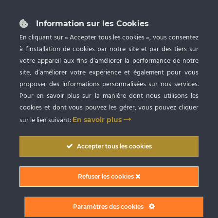
87 rue du Grand Faubourg 28000 CHARTRES
Tél :
02 37 24 53 27
Information sur les Cookies
Ouvert du lundi au samedi de 9h à 20h
En cliquant sur « Accepter tous les cookies », vous consentez
à l’installation de cookies par notre site et par des tiers sur
Spa privatif, Bronzage UV et Esthétique
avec RDV
votre appareil aux fins d’améliorer la performance de notre
site, d’améliorer votre expérience et également pour vous
proposer des informations personnalisées sur nos services.
Pour en savoir plus sur la manière dont nous utilisons les
cookies et dont vous pouvez les gérer, vous pouvez cliquer
sur le lien suivant:
En savoir plus
Copyright © 2009
-2026 SARL BlueSpa Chartres
. Tous droits réservés. |
Accepter tous les cookies
Conception graphique et création du site internet par Digitivup
Conditions Générales de Vente (CGV)
|
Mentions Légales
|
Politique de
Refuser les cookies
confidentialité
|
Partager sur Facebook
Paramètres des cookies