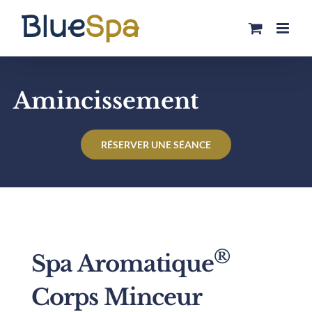
Passer
au
contenu
Amincissement
RÉSERVER UNE SÉANCE
®
Spa Aromatique
Corps Minceur