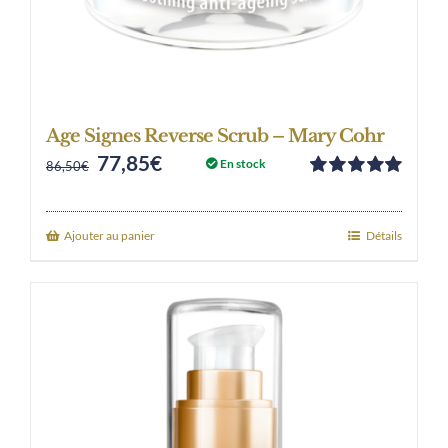
Age Signes Reverse Scrub – Mary Cohr
77,85
€
Original
Current
En stock
86,50
€
Note
5.00
sur
price
price
5
was:
is:
Ajouter au panier
Détails
86,50€.
77,85€.