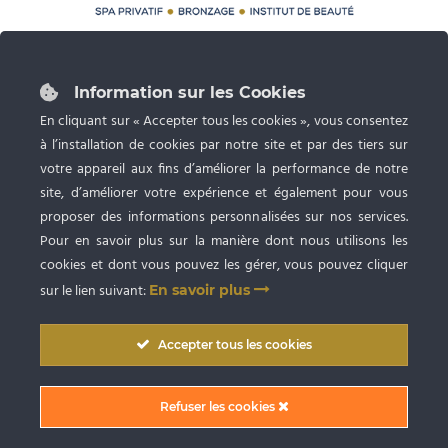
87 rue du Grand Faubourg 28000 CHARTRES
Tél :
02 37 24 53 27
Information sur les Cookies
Ouvert du lundi au samedi de 9h à 20h
En cliquant sur « Accepter tous les cookies », vous consentez
à l’installation de cookies par notre site et par des tiers sur
Spa privatif, Bronzage UV et Esthétique
avec RDV
votre appareil aux fins d’améliorer la performance de notre
site, d’améliorer votre expérience et également pour vous
proposer des informations personnalisées sur nos services.
Pour en savoir plus sur la manière dont nous utilisons les
cookies et dont vous pouvez les gérer, vous pouvez cliquer
sur le lien suivant:
En savoir plus
Copyright © 2009
-2026 SARL BlueSpa Chartres
. Tous droits réservés. |
Accepter tous les cookies
Conception graphique et création du site internet par Digitivup
Conditions Générales de Vente (CGV)
|
Mentions Légales
|
Politique de
Refuser les cookies
confidentialité
|
Partager sur Facebook