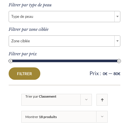
Filtrer par type de peau

Type de peau
Filtrer par zone ciblée

Zone ciblée
Filtrer par prix
Prix :
—
FILTRER
0€
80€
Prix
Prix
min
max
Trier par
Classement
Montrer
18 produits