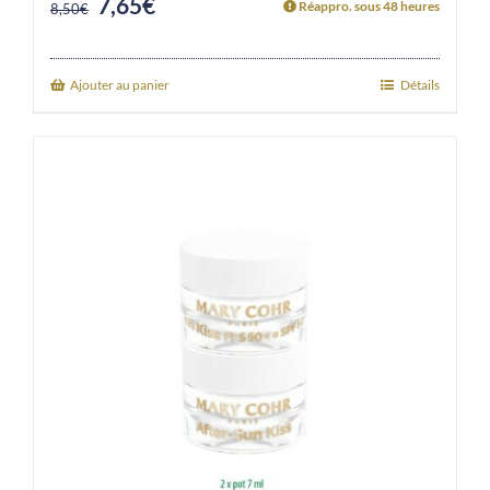
7,65
€
Original
Current
Réappro. sous 48 heures
8,50
€
price
price
was:
is:
Ajouter au panier
Détails
8,50€.
7,65€.