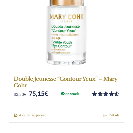
Double Jeunesse “Contour Yeux” – Mary
Cohr
75,15
€
Original
Current
En stock
83,50
€
Note
4.50
price
price
sur 5
was:
is:
Ajouter au panier
Détails
83,50€.
75,15€.