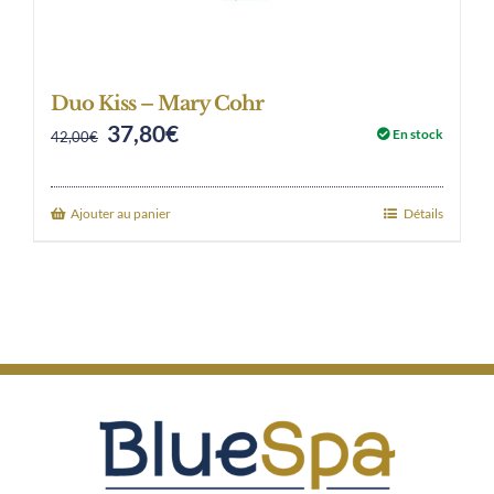
Duo Kiss – Mary Cohr
37,80
€
Original
Current
En stock
42,00
€
price
price
was:
is:
Ajouter au panier
Détails
42,00€.
37,80€.