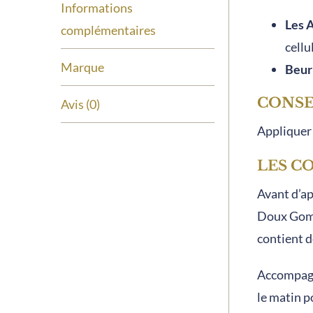
Informations
Les 
complémentaires
cellu
Marque
Beur
CONSE
Avis (0)
Appliquer 
LES C
Avant d’a
Doux Gomma
contient d
Accompagne
le matin p