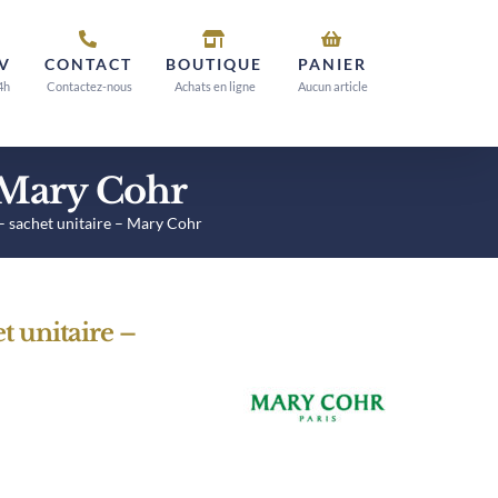
V
CONTACT
BOUTIQUE
PANIER
4h
Contactez-nous
Achats en ligne
Aucun article
 Mary Cohr
 sachet unitaire – Mary Cohr
 unitaire –