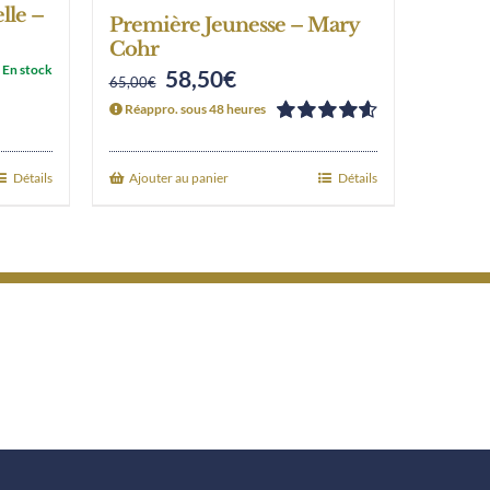
lle –
Première Jeunesse – Mary
Cohr
En stock
58,50
€
Original
Current
65,00
€
Réappro. sous 48 heures
price
price
Note
4.60
was:
is:
sur 5
Détails
Ajouter au panier
Détails
65,00€.
58,50€.