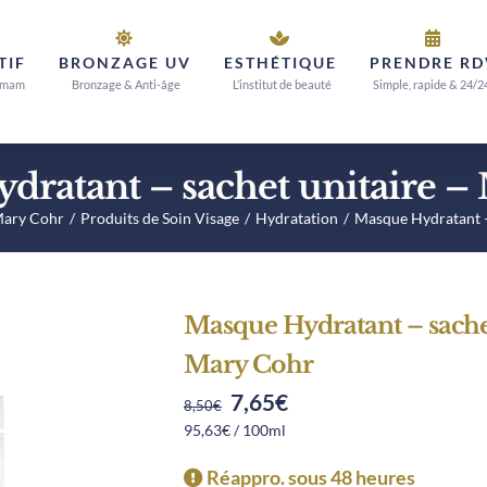
TIF
BRONZAGE UV
ESTHÉTIQUE
PRENDRE RD
mmam
Bronzage & Anti-âge
L’institut de beauté
Simple, rapide & 24/2
dratant – sachet unitaire –
Mary Cohr
Produits de Soin Visage
Hydratation
Masque Hydratant –
Masque Hydratant – sachet
Mary Cohr
7,65
€
Original
Current
8,50
€
95,63€ / 100ml
price
price
was:
is:
Réappro. sous 48 heures