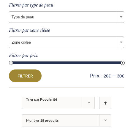
Filtrer par type de peau

Type de peau
Filtrer par zone ciblée

Zone ciblée
Filtrer par prix
Prix :
—
FILTRER
20€
30€
Prix
Prix
min
max
Trier par
Popularité
Montrer
18 produits