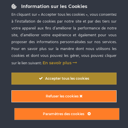
87 rue du Grand Faubourg 28000 CHARTRES
Tél :
02 37 24 53 27
Information sur les Cookies
Ouvert du lundi au samedi de 9h à 20h
En cliquant sur « Accepter tous les cookies », vous consentez
à l’installation de cookies par notre site et par des tiers sur
Spa privatif, Bronzage UV et Esthétique
avec RDV
votre appareil aux fins d’améliorer la performance de notre
site, d’améliorer votre expérience et également pour vous
proposer des informations personnalisées sur nos services.
Pour en savoir plus sur la manière dont nous utilisons les
cookies et dont vous pouvez les gérer, vous pouvez cliquer
sur le lien suivant:
En savoir plus
Copyright © 2009
-2026 SARL BlueSpa Chartres
. Tous droits réservés. |
Accepter tous les cookies
Conception graphique et création du site internet par Digitivup
Conditions Générales de Vente (CGV)
|
Mentions Légales
|
Politique de
Refuser les cookies
confidentialité
|
Partager sur Facebook
Paramètres des cookies
Facebook
Instagram
X