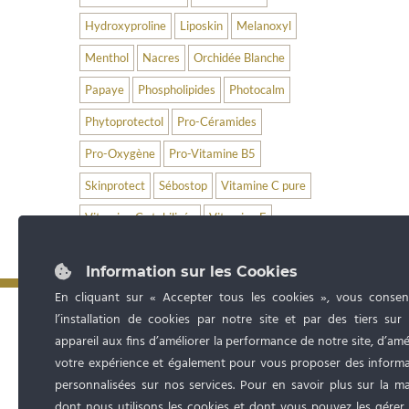
Hydroxyproline
Liposkin
Melanoxyl
Menthol
Nacres
Orchidée Blanche
Papaye
Phospholipides
Photocalm
Phytoprotectol
Pro-Céramides
Pro-Oxygène
Pro-Vitamine B5
Skinprotect
Sébostop
Vitamine C pure
Vitamine C stabilisée
Vitamine E
Information sur les Cookies
En cliquant sur « Accepter tous les cookies », vous consen
l’installation de cookies par notre site et par des tiers sur
appareil aux fins d’améliorer la performance de notre site, d’amé
votre expérience et également pour vous proposer des informa
personnalisées sur nos services. Pour en savoir plus sur la m
dont nous utilisons les cookies et dont vous pouvez les gérer