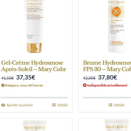
Gel-Crème Hydrosmose
Brume Hydrosmose
Après-Soleil – Mary Cohr
FPS 30 – Mary Co
37,35
€
37,80
€
Original
Current
Original
Curre
41,50
€
42,00
€
Réappro. sous 48 heures
price
price
Indisponible actuellement
price
price
was:
is:
was:
is:
41,50€.
37,35€.
42,00€.
37,80
Ajouter au panier
Détails
Détails