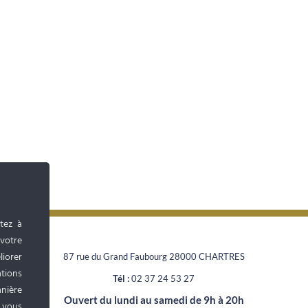
tez à
 votre
liorer
87 rue du Grand Faubourg 28000 CHARTRES
tions
Tél :
02 37 24 53 27
anière
Ouvert du lundi au samedi de 9h à 20h
, vous