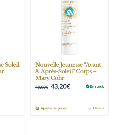
 Soleil
Nouvelle Jeunesse “Avant
hr
& Après-Soleil” Corps –
Mary Cohr
nt
43,20
€
Original
Current
En stock
48,00
€
price
price
was:
is:
€.
Ajouter au panier
Détails
48,00€.
43,20€.