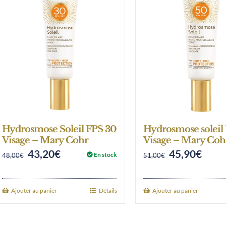
Hydrosmose Soleil FPS 30
Hydrosmose soleil
Visage – Mary Cohr
Visage – Mary Coh
43,20
€
45,90
€
Original
Current
Original
Curre
En stock
48,00
€
51,00
€
price
price
price
price
was:
is:
was:
is:
Ajouter au panier
Détails
Ajouter au panier
48,00€.
43,20€.
51,00€.
45,90