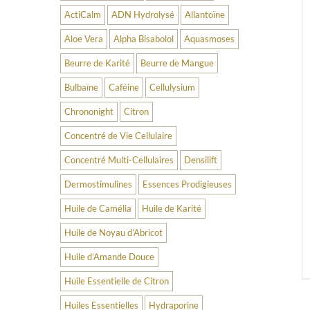
ActiCalm
ADN Hydrolysé
Allantoïne
Aloe Vera
Alpha Bisabolol
Aquasmoses
Beurre de Karité
Beurre de Mangue
Bulbaïne
Caféine
Cellulysium
Chrononight
Citron
Concentré de Vie Cellulaire
Concentré Multi-Cellulaires
Densilift
Dermostimulines
Essences Prodigieuses
Huile de Camélia
Huile de Karité
Huile de Noyau d’Abricot
Huile d’Amande Douce
Huile Essentielle de Citron
Huiles Essentielles
Hydraporine