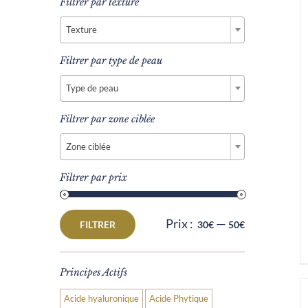
Filtrer par texture

Texture
Filtrer par type de peau

Type de peau
Filtrer par zone ciblée

Zone ciblée
Filtrer par prix
Prix :
—
FILTRER
30€
50€
Prix
Prix
min
max
Principes Actifs
Acide hyaluronique
Acide Phytique