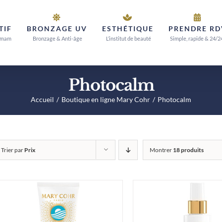
TIF
BRONZAGE UV
ESTHÉTIQUE
PRENDRE RD
mmam
Bronzage & Anti-âge
L’institut de beauté
Simple, rapide & 24/2
Photocalm
Accueil
Boutique en ligne Mary Cohr
Photocalm
Trier par
Prix
Montrer
18 produits