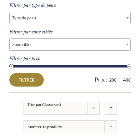
Filtrer par type de peau

Type de peau
Filtrer par zone ciblée

Zone ciblée
Filtrer par prix
Prix :
—
FILTRER
20€
40€
Prix
Prix
min
max
Trier par
Classement
Montrer
18 produits