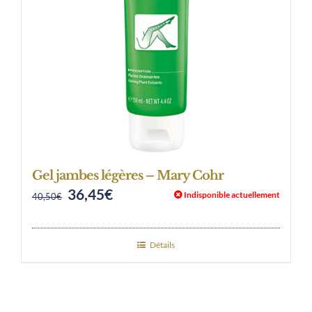
Gel jambes légères – Mary Cohr
36,45
€
Original
Current
Indisponible actuellement
40,50
€
price
price
was:
is:
Détails
40,50€.
36,45€.