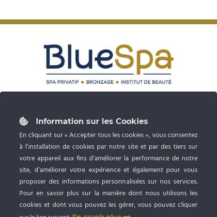
87 rue du Grand Faubourg 28000 CHARTRES
Tél :
02 37 24 53 27
Information sur les Cookies
Ouvert du lundi au samedi de 9h à 20h
En cliquant sur « Accepter tous les cookies », vous consentez
à l’installation de cookies par notre site et par des tiers sur
Spa privatif, Bronzage UV et Esthétique
avec RDV
votre appareil aux fins d’améliorer la performance de notre
site, d’améliorer votre expérience et également pour vous
proposer des informations personnalisées sur nos services.
Pour en savoir plus sur la manière dont nous utilisons les
cookies et dont vous pouvez les gérer, vous pouvez cliquer