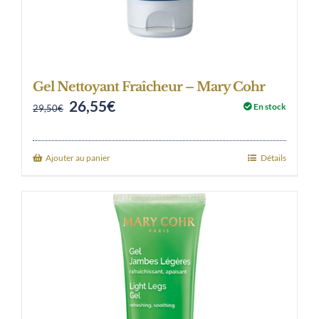
Gel Nettoyant Fraîcheur – Mary Cohr
26,55
€
Original
Current
En stock
29,50
€
price
price
was:
is:
Ajouter au panier
Détails
29,50€.
26,55€.