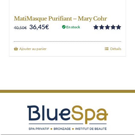
MatiMasque Purifiant – Mary Cohr
36,45
€
Original
Current
En stock
40,50
€
Note
5.00
sur
price
price
5
was:
is:
Ajouter au panier
Détails
40,50€.
36,45€.