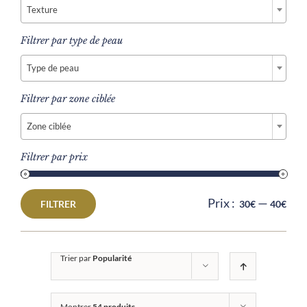
Texture
Filtrer par type de peau

Type de peau
Filtrer par zone ciblée

Zone ciblée
Filtrer par prix
Prix :
—
FILTRER
30€
40€
Prix
Prix
min
max
Trier par
Popularité
Montrer
54 produits