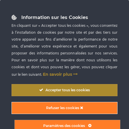
87 rue du Grand Faubourg 28000 CHARTRES
Tél :
02 37 24 53 27
Information sur les Cookies
Ouvert du lundi au samedi de 9h à 20h
En cliquant sur « Accepter tous les cookies », vous consentez
à l’installation de cookies par notre site et par des tiers sur
Spa privatif, Bronzage UV et Esthétique
avec RDV
votre appareil aux fins d’améliorer la performance de notre
site, d’améliorer votre expérience et également pour vous
proposer des informations personnalisées sur nos services.
Pour en savoir plus sur la manière dont nous utilisons les
cookies et dont vous pouvez les gérer, vous pouvez cliquer
sur le lien suivant:
En savoir plus
Copyright © 2009
-2026 SARL BlueSpa Chartres
. Tous droits réservés. |
Accepter tous les cookies
Conception graphique et création du site internet par Digitivup
Conditions Générales de Vente (CGV)
|
Mentions Légales
|
Politique de
Refuser les cookies
confidentialité
|
Partager sur Facebook
Paramètres des cookies