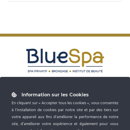
45,00€.
40,50€.
87 rue du Grand Faubourg 28000 CHARTRES
Tél :
02 37 24 53 27
Information sur les Cookies
Ouvert du lundi au samedi de 9h à 20h
En cliquant sur « Accepter tous les cookies », vous consentez
à l’installation de cookies par notre site et par des tiers sur
Spa privatif, Bronzage UV et Esthétique
avec RDV
votre appareil aux fins d’améliorer la performance de notre
site, d’améliorer votre expérience et également pour vous