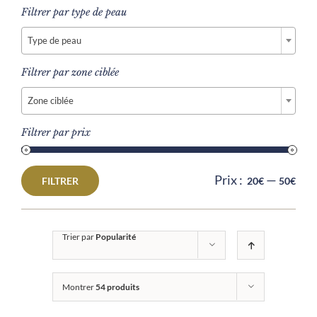
Filtrer par type de peau

Type de peau
Filtrer par zone ciblée

Zone ciblée
Filtrer par prix
Prix :
—
FILTRER
20€
50€
Prix
Prix
min
max
Trier par
Popularité
Montrer
54 produits