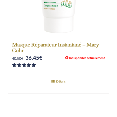
Masque Réparateur Instantané – Mary
Cohr
36,45
€
Original
Current
Indisponible actuellement
40,50
€
price
price
Note
5.00
sur
was:
is:
5
Détails
40,50€.
36,45€.