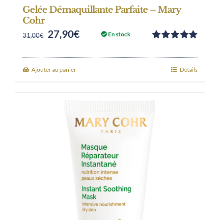
Gelée Démaquillante Parfaite – Mary
Cohr
27,90
€
Original
Current
En stock
31,00
€
Note
5.00
sur
price
price
5
was:
is:
Ajouter au panier
Détails
31,00€.
27,90€.