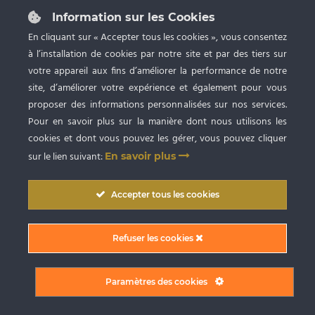
87 rue du Grand Faubourg 28000 CHARTRES
Tél :
02 37 24 53 27
Information sur les Cookies
Ouvert du lundi au samedi de 9h à 20h
En cliquant sur « Accepter tous les cookies », vous consentez
à l’installation de cookies par notre site et par des tiers sur
Spa privatif, Bronzage UV et Esthétique
avec RDV
votre appareil aux fins d’améliorer la performance de notre
site, d’améliorer votre expérience et également pour vous
proposer des informations personnalisées sur nos services.
Pour en savoir plus sur la manière dont nous utilisons les
cookies et dont vous pouvez les gérer, vous pouvez cliquer
sur le lien suivant:
En savoir plus
Copyright © 2009
-2026 SARL BlueSpa Chartres
. Tous droits réservés. |
Accepter tous les cookies
Conception graphique et création du site internet par Digitivup
Conditions Générales de Vente (CGV)
|
Mentions Légales
|
Politique de
Refuser les cookies
confidentialité
|
Partager sur Facebook
Paramètres des cookies
Facebook
Instagram
X