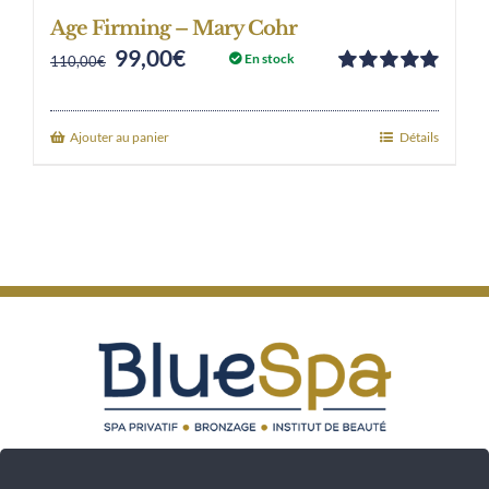
Age Firming – Mary Cohr
99,00
€
Original
Current
En stock
110,00
€
Note
5.00
sur
price
price
5
was:
is:
Ajouter au panier
Détails
110,00€.
99,00€.