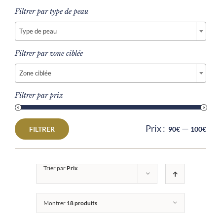
Filtrer par type de peau

Type de peau
Filtrer par zone ciblée

Zone ciblée
Filtrer par prix
Prix :
—
FILTRER
90€
100€
Prix
Prix
min
max
Trier par
Prix
Montrer
18 produits