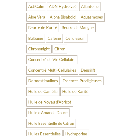
ActiCalm
ADN Hydrolysé
Allantoïne
Aloe Vera
Alpha Bisabolol
Aquasmoses
Beurre de Karité
Beurre de Mangue
Bulbaïne
Caféine
Cellulysium
Chrononight
Citron
Concentré de Vie Cellulaire
Concentré Multi-Cellulaires
Densilift
Dermostimulines
Essences Prodigieuses
Huile de Camélia
Huile de Karité
Huile de Noyau d’Abricot
Huile d’Amande Douce
Huile Essentielle de Citron
Huiles Essentielles
Hydraporine