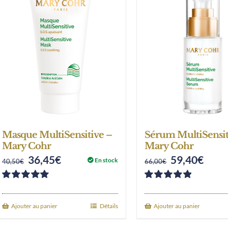
Masque MultiSensitive –
Sérum MultiSensit
Mary Cohr
Mary Cohr
36,45
€
59,40
€
Original
Current
Original
Curre
En stock
40,50
€
66,00
€
price
price
price
price
Note
5.00
sur
Note
5.00
sur
was:
is:
was:
is:
5
5
Ajouter au panier
Détails
Ajouter au panier
40,50€.
36,45€.
66,00€.
59,40