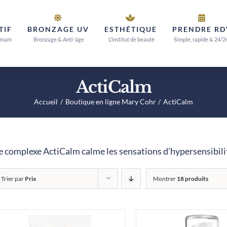
TIF
BRONZAGE UV
ESTHÉTIQUE
PRENDRE RD
mmam
Bronzage & Anti-âge
L’institut de beauté
Simple, rapide & 24/2
ActiCalm
Accueil
Boutique en ligne Mary Cohr
ActiCalm
e complexe ActiCalm calme les sensations d’hypersensibili
Trier par
Prix
Montrer
18 produits