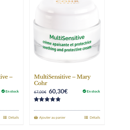
ive –
MultiSensitive – Mary
Cohr
60,30
€
nt
Original
Current
En stock
En stock
67,00
€
price
price
Note
5.00
sur
was:
is:
5
Détails
Ajouter au panier
Détails
€.
67,00€.
60,30€.