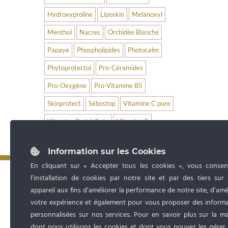
Hydroxyproline
Liposkin
Melanoxyl
Menthol
Nacres
Orchidée Blanche
Papaye
Phospholipides
Photocalm
Phytoprotectol
Pro-Céramides
Pro-Oxygène
Pro-Vitamine B5
Skinprotect
Sébostop
Vitamine C pure
Vitamine C stabilisée
Vitamine E
Information sur les Cookies
En cliquant sur « Accepter tous les cookies », vous consen
l’installation de cookies par notre site et par des tiers sur
appareil aux fins d’améliorer la performance de notre site, d’amé
votre expérience et également pour vous proposer des informa
personnalisées sur nos services. Pour en savoir plus sur la m
dont nous utilisons les cookies et dont vous pouvez les gérer