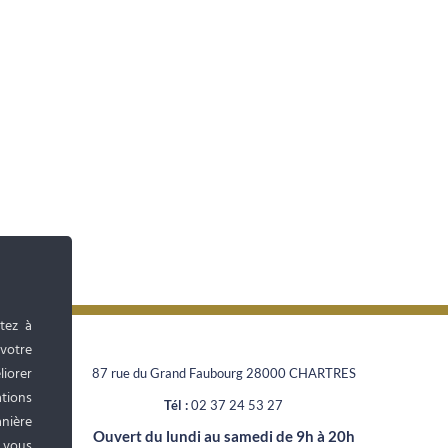
tez à
 votre
liorer
87 rue du Grand Faubourg 28000 CHARTRES
tions
Tél :
02 37 24 53 27
anière
Ouvert du lundi au samedi de 9h à 20h
, vous