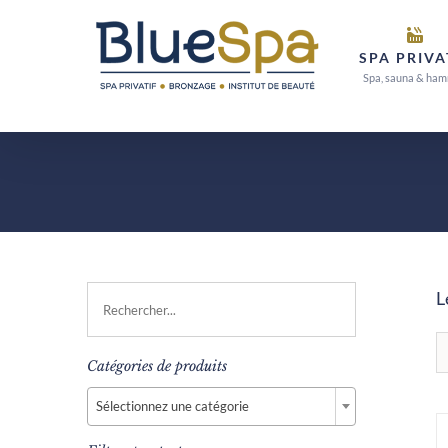
Passer
au
SPA PRIVA
contenu
Spa, sauna & ha
L
Catégories de produits

Sélectionnez une catégorie