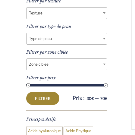
Filtrer par texture

Texture
Filtrer par type de peau

Type de peau
Filtrer par zone ciblée

Zone ciblée
Filtrer par prix
Prix :
—
FILTRER
30€
70€
Prix
Prix
min
max
Principes Actifs
Acide hyaluronique
Acide Phytique