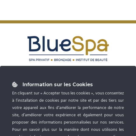
87 rue du Grand Faubourg 28000 CHARTRES
Tél :
02 37 24 53 27
Information sur les Cookies
Ouvert du lundi au samedi de 9h à 20h
En cliquant sur « Accepter tous les cookies », vous consentez
à l’installation de cookies par notre site et par des tiers sur
Spa privatif, Bronzage UV et Esthétique
avec RDV
votre appareil aux fins d’améliorer la performance de notre
site, d’améliorer votre expérience et également pour vous
proposer des informations personnalisées sur nos services.
Pour en savoir plus sur la manière dont nous utilisons les