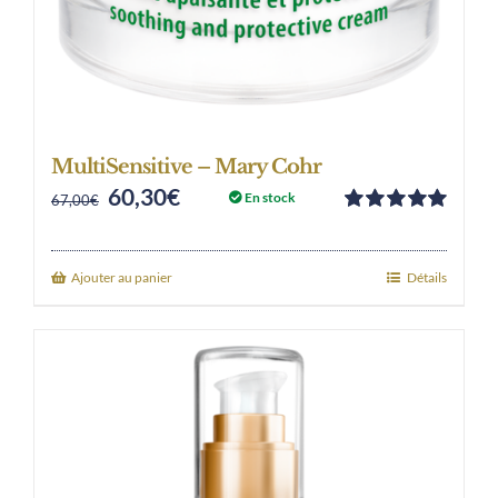
MultiSensitive – Mary Cohr
60,30
€
Original
Current
En stock
67,00
€
Note
5.00
sur
price
price
5
was:
is:
Ajouter au panier
Détails
67,00€.
60,30€.