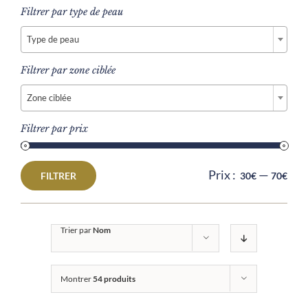
Filtrer par type de peau

Type de peau
Filtrer par zone ciblée

Zone ciblée
Filtrer par prix
Prix :
—
FILTRER
30€
70€
Prix
Prix
min
max
Trier par
Nom
Montrer
54 produits