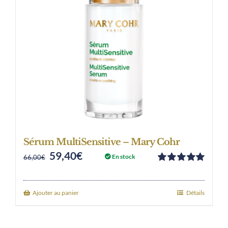
Sérum MultiSensitive – Mary Cohr
59,40
€
Original
Current
En stock
66,00
€
Note
5.00
sur
price
price
5
was:
is:
Ajouter au panier
Détails
66,00€.
59,40€.