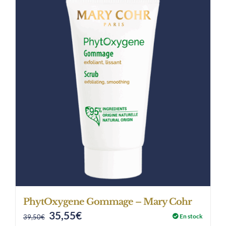
PhytOxygene Gommage – Mary Cohr
35,55
€
Original
Current
En stock
39,50
€