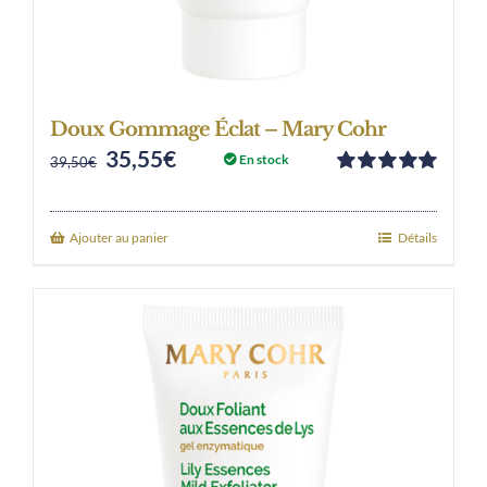
Doux Gommage Éclat – Mary Cohr
35,55
€
Original
Current
En stock
39,50
€
Note
5.00
sur
price
price
5
was:
is:
Ajouter au panier
Détails
39,50€.
35,55€.