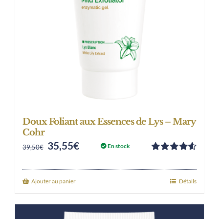
Doux Foliant aux Essences de Lys – Mary
Cohr
35,55
€
Original
Current
En stock
39,50
€
Note
4.63
price
price
sur 5
was:
is:
Ajouter au panier
Détails
39,50€.
35,55€.