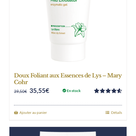
Doux Foliant aux Essences de Lys – Mary
Cohr
35,55
€
Original
Current
En stock
39,50
€
Note
4.63
price
price
sur 5
was:
is:
Ajouter au panier
Détails
39,50€.
35,55€.