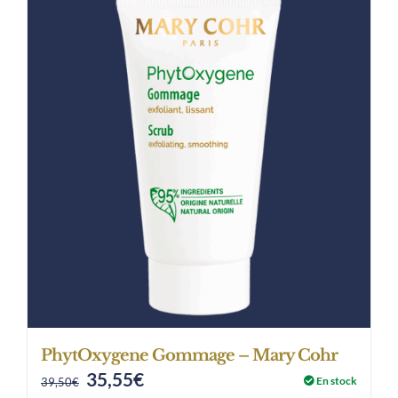
PhytOxygene Gommage – Mary Cohr
35,55
€
Original
Current
En stock
39,50
€