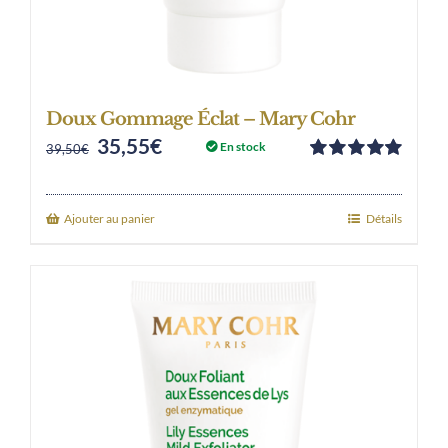
Doux Gommage Éclat – Mary Cohr
35,55
€
Original
Current
En stock
39,50
€
Note
5.00
sur
price
price
5
was:
is:
Ajouter au panier
Détails
39,50€.
35,55€.