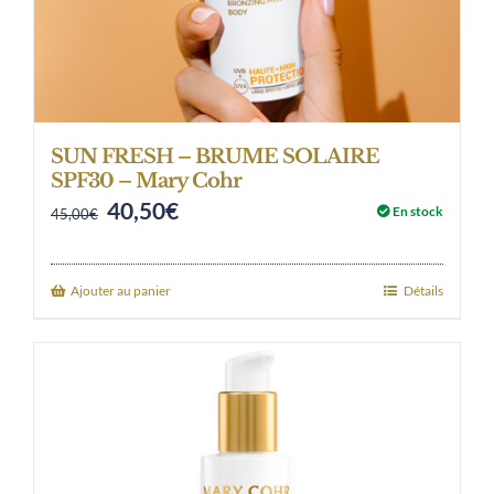
SUN FRESH – BRUME SOLAIRE
SPF30 – Mary Cohr
40,50
€
Original
Current
En stock
45,00
€
price
price
was:
is:
Ajouter au panier
Détails
45,00€.
40,50€.