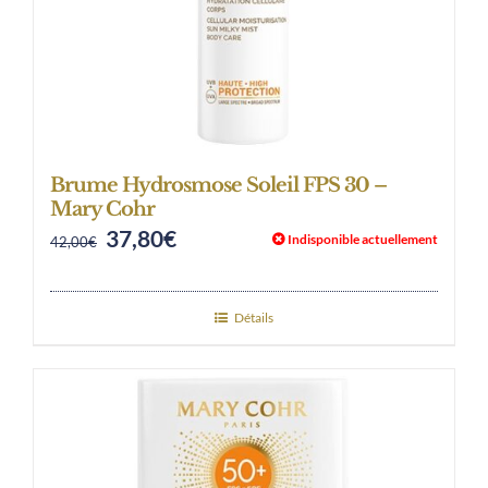
Brume Hydrosmose Soleil FPS 30 –
Mary Cohr
37,80
€
Original
Current
Indisponible actuellement
42,00
€
price
price
was:
is:
Détails
42,00€.
37,80€.