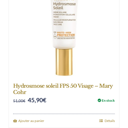
Hydrosmose soleil FPS 50 Visage – Mary
Cohr
45,90
€
Original
Current
En stock
51,00
€
price
price
was:
is:
Ajouter au panier
Détails
51,00€.
45,90€.