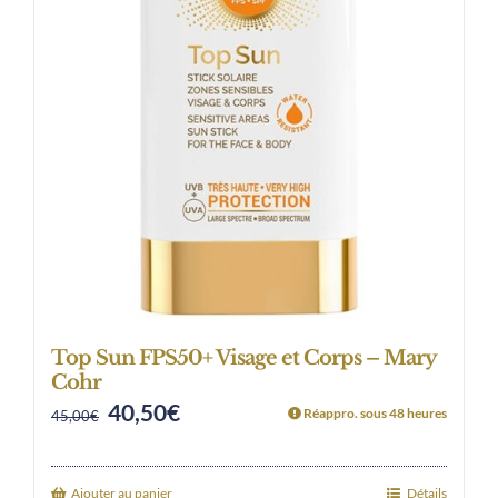
Top Sun FPS50+ Visage et Corps – Mary
Cohr
40,50
€
Original
Current
Réappro. sous 48 heures
45,00
€
price
price
was:
is:
Ajouter au panier
Détails