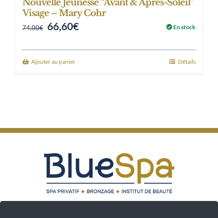
Nouvelle Jeunesse “Avant & Après-Soleil”
Visage – Mary Cohr
66,60
€
Original
Current
En stock
74,00
€
price
price
was:
is:
Ajouter au panier
Détails
74,00€.
66,60€.