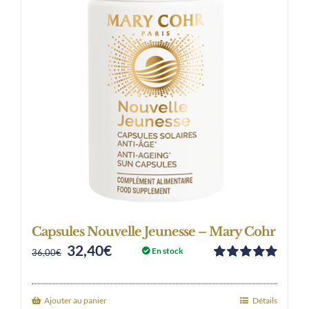
Capsules Nouvelle Jeunesse – Mary Cohr
32,40
€
Original
Current
En stock
36,00
€
Note
5.00
sur
price
price
5
was:
is:
Ajouter au panier
Détails