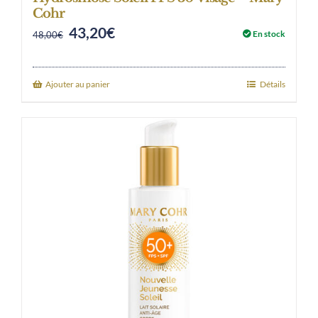
Cohr
43,20
€
Original
Current
En stock
48,00
€
price
price
was:
is:
Ajouter au panier
Détails
48,00€.
43,20€.