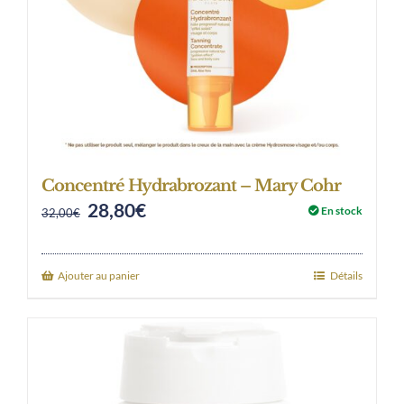
Concentré Hydrabrozant – Mary Cohr
28,80
€
Original
Current
En stock
32,00
€
price
price
was:
is:
Ajouter au panier
Détails
32,00€.
28,80€.