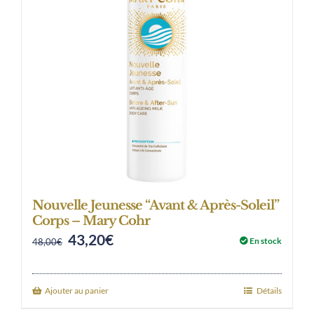
Nouvelle Jeunesse “Avant & Après-Soleil”
Corps – Mary Cohr
43,20
€
Original
Current
En stock
48,00
€
price
price
was:
is:
Ajouter au panier
Détails
48,00€.
43,20€.