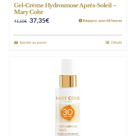
Gel-Crème Hydrosmose Après-Soleil –
Mary Cohr
37,35
€
Original
Current
Réappro. sous 48 heures
41,50
€
price
price
was:
is:
Ajouter au panier
Détails
41,50€.
37,35€.