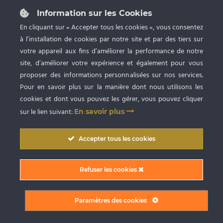
87 rue du Grand Faubourg 28000 CHARTRES
Tél :
02 37 24 53 27
Information sur les Cookies
Ouvert du lundi au samedi de 9h à 20h
En cliquant sur « Accepter tous les cookies », vous consentez
à l’installation de cookies par notre site et par des tiers sur
Spa privatif, Bronzage UV et Esthétique
avec RDV
votre appareil aux fins d’améliorer la performance de notre
site, d’améliorer votre expérience et également pour vous
proposer des informations personnalisées sur nos services.
Pour en savoir plus sur la manière dont nous utilisons les
cookies et dont vous pouvez les gérer, vous pouvez cliquer
sur le lien suivant:
En savoir plus
Copyright © 2009
-2026 SARL BlueSpa Chartres
. Tous droits réservés. |
Accepter tous les cookies
Conception graphique et création du site internet par Digitivup
Conditions Générales de Vente (CGV)
|
Mentions Légales
|
Politique de
Refuser les cookies
confidentialité
|
Partager sur Facebook
Paramètres des cookies
Facebook
Instagram
X