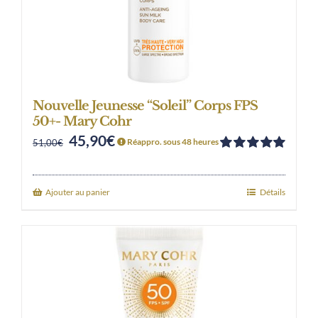
Nouvelle Jeunesse “Soleil” Corps FPS
50+- Mary Cohr
45,90
€
Original
Current
Réappro. sous 48 heures
51,00
€
Note
5.00
sur
price
price
5
was:
is:
Ajouter au panier
Détails
51,00€.
45,90€.