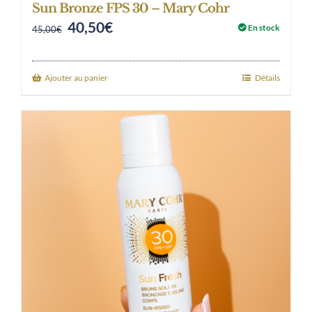
Sun Bronze FPS 30 – Mary Cohr
40,50
€
Original
Current
En stock
45,00
€
price
price
was:
is:
Ajouter au panier
Détails
45,00€.
40,50€.