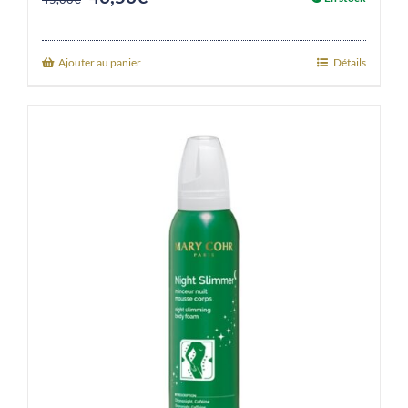
price
price
was:
is:
Ajouter au panier
Détails
45,00€.
40,50€.