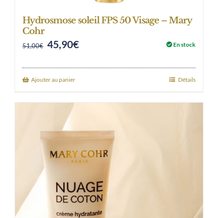
Hydrosmose soleil FPS 50 Visage – Mary
Cohr
45,90
€
Original
Current
En stock
51,00
€
price
price
was:
is:
Ajouter au panier
Détails
51,00€.
45,90€.