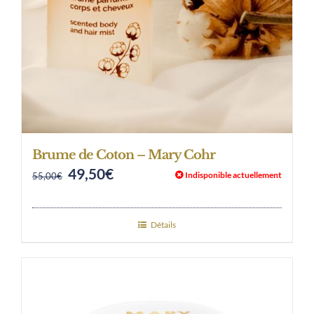
Brume de Coton – Mary Cohr
49,50
€
Original
Current
Indisponible actuellement
55,00
€
price
price
was:
is:
Détails
55,00€.
49,50€.