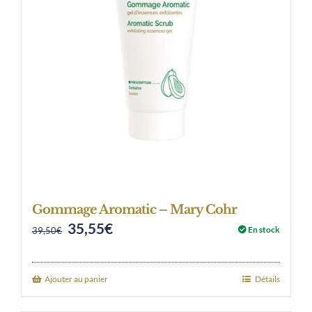
Gommage Aromatic – Mary Cohr
35,55
€
Original
Current
En stock
39,50
€
price
price
was:
is:
Ajouter au panier
Détails
39,50€.
35,55€.