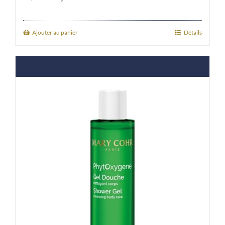
price
price
was:
is:
Ajouter au panier
Détails
31,00€.
27,90€.