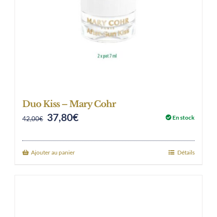
Duo Kiss – Mary Cohr
37,80
€
Original
Current
En stock
42,00
€
price
price
was:
is:
Ajouter au panier
Détails
42,00€.
37,80€.