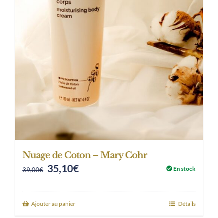
Nuage de Coton – Mary Cohr
35,10
€
Original
Current
En stock
39,00
€
price
price
was:
is:
Ajouter au panier
Détails
39,00€.
35,10€.