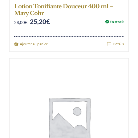
Lotion Tonifiante Douceur 400 ml –
Mary Cohr
25,20
€
Original
Current
En stock
28,00
€
price
price
was:
is:
Ajouter au panier
Détails
28,00€.
25,20€.