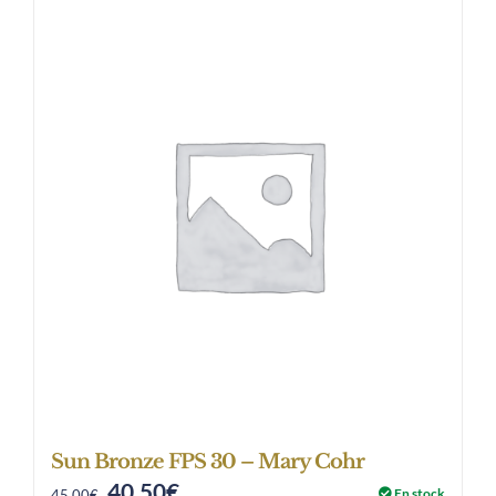
Sun Bronze FPS 30 – Mary Cohr
40,50
€
Original
Current
En stock
45,00
€