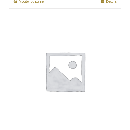
Ajouter au panier
Détails
28,00€.
25,20€.