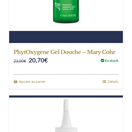
PhytOxygene Gel Douche – Mary Cohr
20,70
€
Original
Current
En stock
23,00
€
price
price
was:
is:
Ajouter au panier
Détails
23,00€.
20,70€.