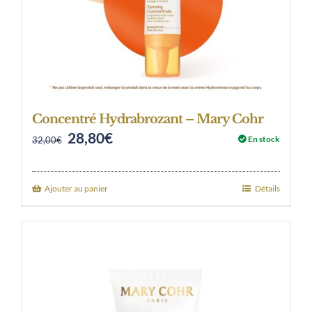
Concentré Hydrabrozant – Mary Cohr
28,80
€
Original
Current
En stock
32,00
€
price
price
was:
is:
Ajouter au panier
Détails
32,00€.
28,80€.