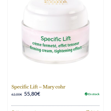
Specific Lift – Mary cohr
55,80
€
Original
Current
En stock
62,00
€
price
price
was:
is: