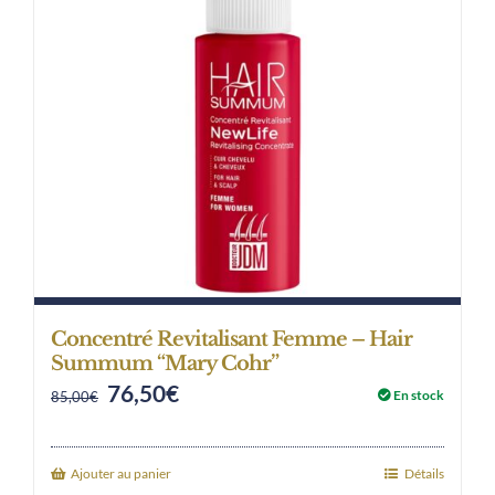
Concentré Revitalisant Femme – Hair
Summum “Mary Cohr”
76,50
€
Original
Current
En stock
85,00
€
price
price
was:
is:
Ajouter au panier
Détails