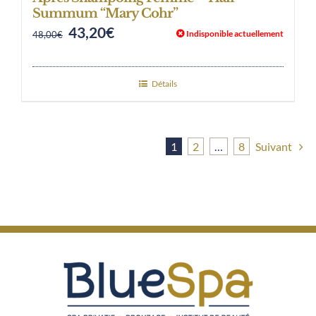
Summum “Mary Cohr”
43,20
€
Original
Current
Indisponible actuellement
48,00
€
price
price
was:
is:
Détails
48,00€.
43,20€.
1
2
…
8
Suivant