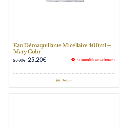
Eau Démaquillante Micellaire 400ml –
Mary Cohr
25,20
€
Original
Current
Indisponible actuellement
28,00
€
price
price
was:
is:
Détails
28,00€.
25,20€.