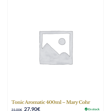
Tonic Aromatic 400ml – Mary Cohr
27,90
€
Original
Current
En stock
31,00
€