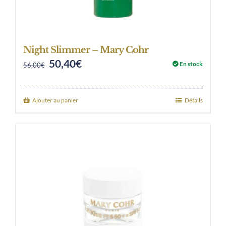
Night Slimmer – Mary Cohr
50,40
€
Original
Current
En stock
56,00
€
price
price
was:
is:
Ajouter au panier
Détails
56,00€.
50,40€.