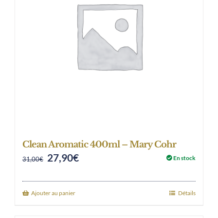
Clean Aromatic 400ml – Mary Cohr
27,90
€
Original
Current
En stock
31,00
€
price
price
was:
is:
Ajouter au panier
Détails
31,00€.
27,90€.