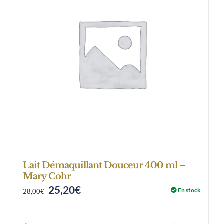
Lait Démaquillant Douceur 400 ml –
Mary Cohr
25,20
€
Original
Current
En stock
28,00
€
price
price
was:
is: