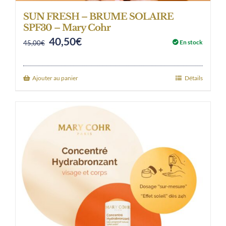
SUN FRESH – BRUME SOLAIRE
SPF30 – Mary Cohr
40,50
€
Original
Current
En stock
45,00
€
price
price
was:
is:
Ajouter au panier
Détails
45,00€.
40,50€.