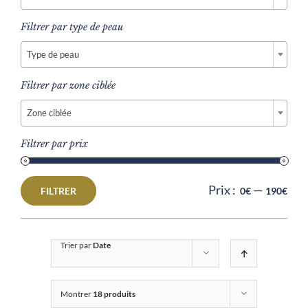
Filtrer par type de peau

Type de peau
Filtrer par zone ciblée

Zone ciblée
Filtrer par prix
Prix :
—
FILTRER
0€
190€
Prix
Prix
min
max
Trier par
Date
Montrer
18 produits