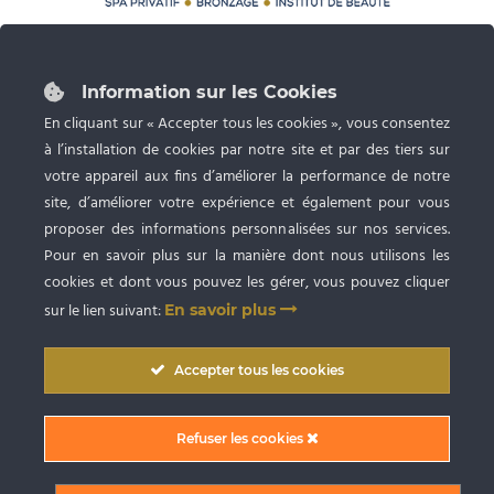
87 rue du Grand Faubourg 28000 CHARTRES
Tél :
02 37 24 53 27
Information sur les Cookies
Ouvert du lundi au samedi de 9h à 20h
En cliquant sur « Accepter tous les cookies », vous consentez
à l’installation de cookies par notre site et par des tiers sur
Spa privatif, Bronzage UV et Esthétique
avec RDV
votre appareil aux fins d’améliorer la performance de notre
site, d’améliorer votre expérience et également pour vous
proposer des informations personnalisées sur nos services.
Pour en savoir plus sur la manière dont nous utilisons les
cookies et dont vous pouvez les gérer, vous pouvez cliquer
sur le lien suivant:
En savoir plus
Copyright © 2009
-2026 SARL BlueSpa Chartres
. Tous droits réservés. |
Accepter tous les cookies
Conception graphique et création du site internet par Digitivup
Conditions Générales de Vente (CGV)
|
Mentions Légales
|
Politique de
Refuser les cookies
En raison des congés d’été, les
confidentialité
|
Partager sur Facebook
réapprovisionnements des produits Mary Cohr