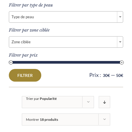
Filtrer par type de peau

Type de peau
Filtrer par zone ciblée

Zone ciblée
Filtrer par prix
Prix :
—
FILTRER
30€
50€
Prix
Prix
min
max
Trier par
Popularité
Montrer
18 produits