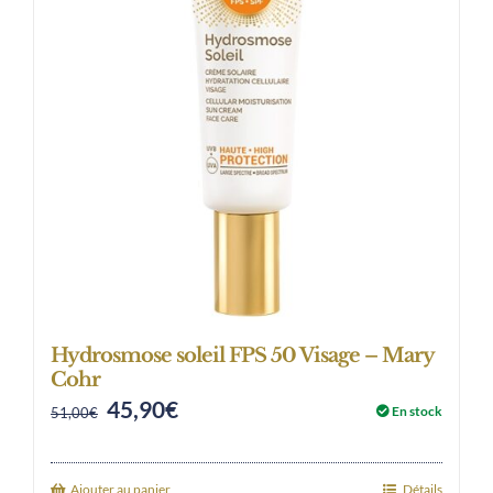
Hydrosmose soleil FPS 50 Visage – Mary
Cohr
45,90
€
Original
Current
En stock
51,00
€
price
price
was:
is:
Ajouter au panier
Détails