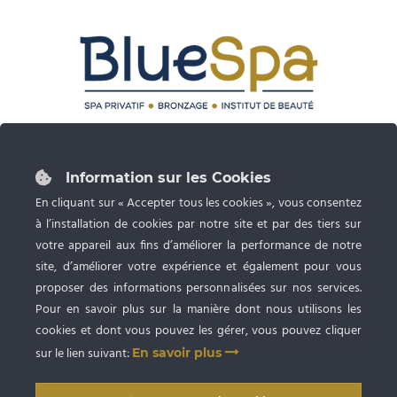
87 rue du Grand Faubourg 28000 CHARTRES
Tél :
02 37 24 53 27
Information sur les Cookies
Ouvert du lundi au samedi de 9h à 20h
En cliquant sur « Accepter tous les cookies », vous consentez
à l’installation de cookies par notre site et par des tiers sur
Spa privatif, Bronzage UV et Esthétique
avec RDV
votre appareil aux fins d’améliorer la performance de notre
site, d’améliorer votre expérience et également pour vous
proposer des informations personnalisées sur nos services.
Pour en savoir plus sur la manière dont nous utilisons les
cookies et dont vous pouvez les gérer, vous pouvez cliquer
sur le lien suivant:
En savoir plus
Copyright © 2009
-2026 SARL BlueSpa Chartres
. Tous droits réservés. |