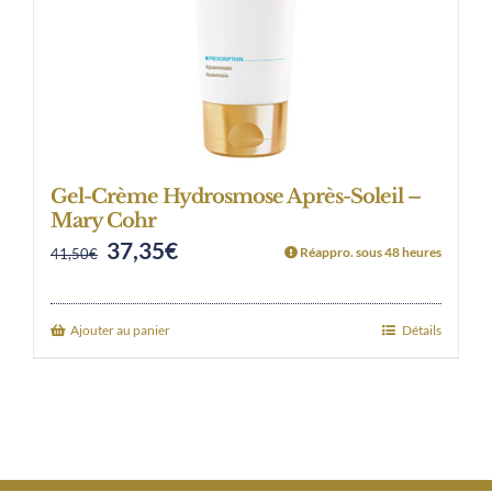
Gel-Crème Hydrosmose Après-Soleil –
Mary Cohr
37,35
€
Original
Current
Réappro. sous 48 heures
41,50
€
price
price
was:
is:
Ajouter au panier
Détails
41,50€.
37,35€.