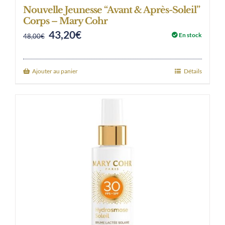
Nouvelle Jeunesse “Avant & Après-Soleil”
Corps – Mary Cohr
43,20
€
Original
Current
En stock
48,00
€
price
price
was:
is:
Ajouter au panier
Détails
48,00€.
43,20€.