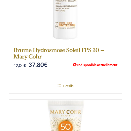
Brume Hydrosmose Soleil FPS 30 –
Mary Cohr
37,80
€
Original
Current
Indisponible actuellement
42,00
€
price
price
was:
is:
Détails
42,00€.
37,80€.