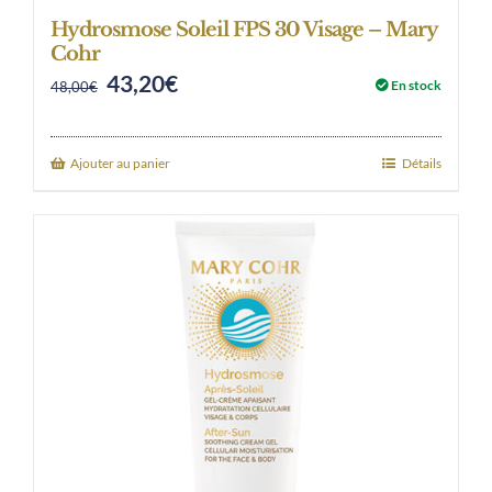
Hydrosmose Soleil FPS 30 Visage – Mary
Cohr
43,20
€
Original
Current
En stock
48,00
€
price
price
was:
is:
Ajouter au panier
Détails
48,00€.
43,20€.