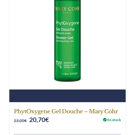
PhytOxygene Gel Douche – Mary Cohr
20,70
€
Original
Current
En stock
23,00
€
price
price