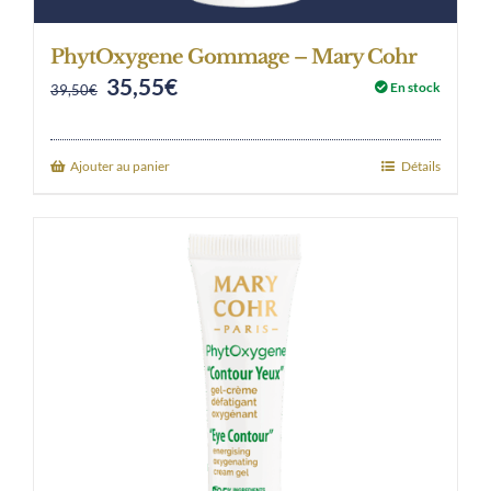
PhytOxygene Gommage – Mary Cohr
35,55
€
Original
Current
En stock
39,50
€
price
price
was:
is:
Ajouter au panier
Détails
39,50€.
35,55€.