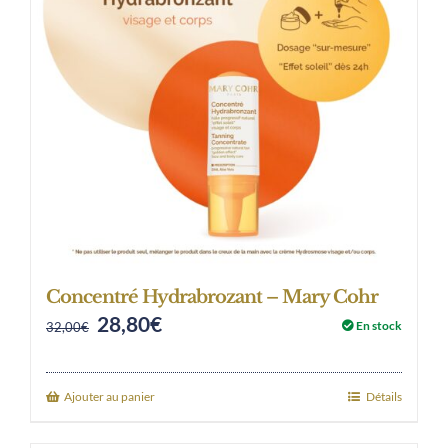
Concentré Hydrabrozant – Mary Cohr
28,80
€
Original
Current
En stock
32,00
€
price
price
was:
is:
Ajouter au panier
Détails
32,00€.
28,80€.