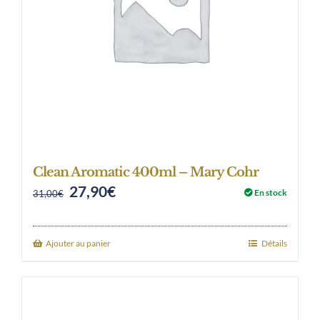
Clean Aromatic 400ml – Mary Cohr
27,90
€
Original
Current
En stock
31,00
€
price
price
was:
is:
Ajouter au panier
Détails
31,00€.
27,90€.