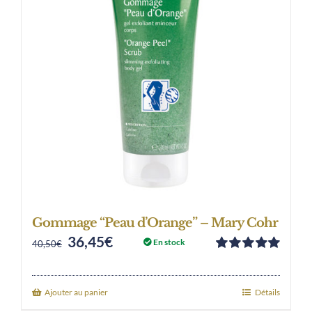
Gommage “Peau d’Orange” – Mary Cohr
36,45
€
Original
Current
En stock
40,50
€
Note
5.00
sur
price
price
5
was:
is:
Ajouter au panier
Détails
40,50€.
36,45€.