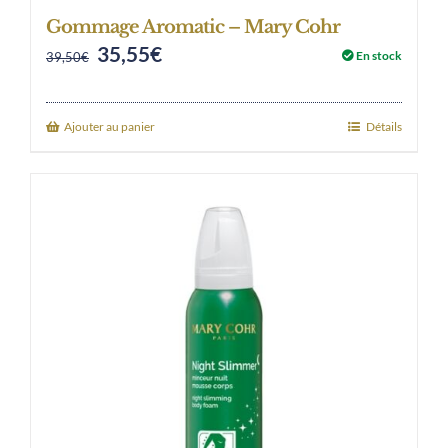
Gommage Aromatic – Mary Cohr
35,55
€
Original
Current
En stock
39,50
€
price
price
was:
is:
Ajouter au panier
Détails
39,50€.
35,55€.