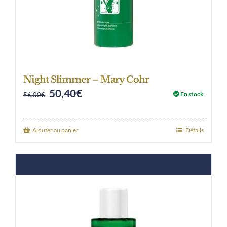
Night Slimmer – Mary Cohr
50,40
€
Original
Current
En stock
56,00
€
price
price
was:
is:
Ajouter au panier
Détails
56,00€.
50,40€.