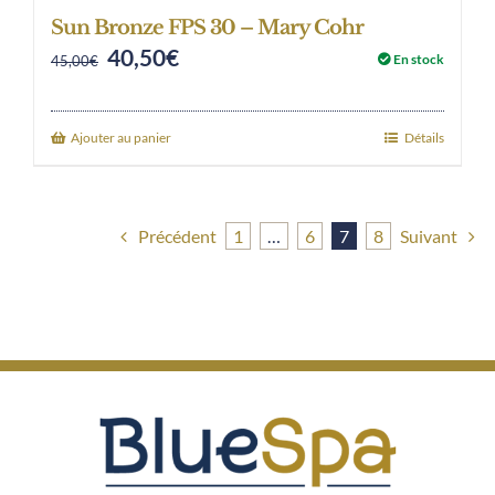
Sun Bronze FPS 30 – Mary Cohr
40,50
€
Original
Current
En stock
45,00
€
price
price
was:
is:
Ajouter au panier
Détails
45,00€.
40,50€.
Précédent
1
…
6
7
8
Suivant