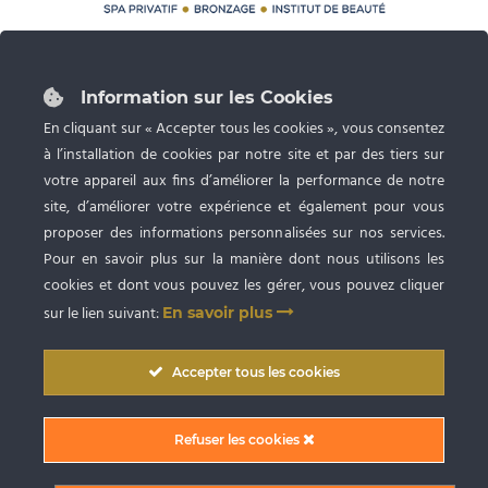
87 rue du Grand Faubourg 28000 CHARTRES
Tél :
02 37 24 53 27
Information sur les Cookies
Ouvert du lundi au samedi de 9h à 20h
En cliquant sur « Accepter tous les cookies », vous consentez
à l’installation de cookies par notre site et par des tiers sur
Spa privatif, Bronzage UV et Esthétique
avec RDV
votre appareil aux fins d’améliorer la performance de notre
site, d’améliorer votre expérience et également pour vous
proposer des informations personnalisées sur nos services.
Pour en savoir plus sur la manière dont nous utilisons les
cookies et dont vous pouvez les gérer, vous pouvez cliquer
sur le lien suivant:
En savoir plus
Copyright © 2009
-2026 SARL BlueSpa Chartres
. Tous droits réservés. |
Accepter tous les cookies
Conception graphique et création du site internet par Digitivup
Conditions Générales de Vente (CGV)
|
Mentions Légales
|
Politique de
Refuser les cookies
En raison des congés d’été, les
confidentialité
|
Partager sur Facebook