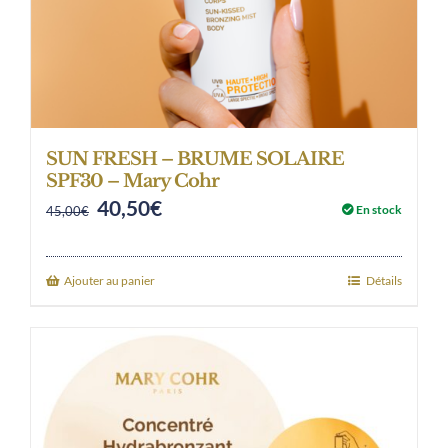
SUN FRESH – BRUME SOLAIRE
SPF30 – Mary Cohr
40,50
€
Original
Current
En stock
45,00
€
price
price
was:
is:
Ajouter au panier
Détails
45,00€.
40,50€.