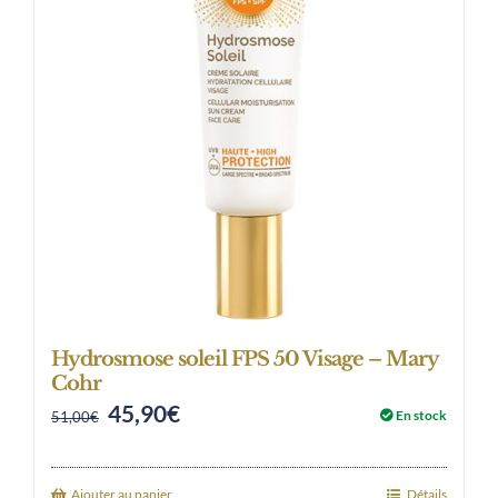
Hydrosmose soleil FPS 50 Visage – Mary
Cohr
45,90
€
Original
Current
En stock
51,00
€
price
price
was:
is:
Ajouter au panier
Détails