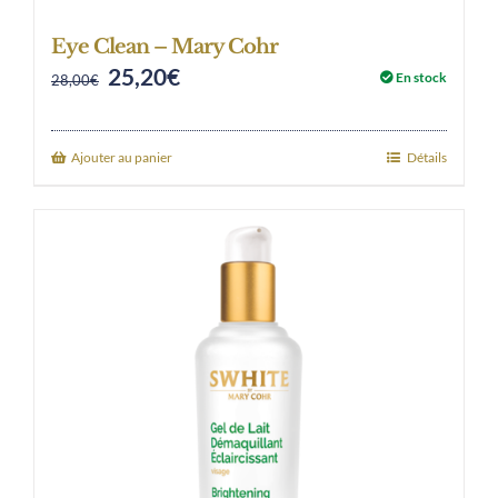
Eye Clean – Mary Cohr
25,20
€
Original
Current
En stock
28,00
€
price
price
was:
is:
Ajouter au panier
Détails
28,00€.
25,20€.