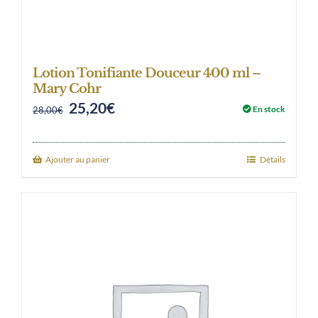
Lotion Tonifiante Douceur 400 ml –
Mary Cohr
25,20
€
Original
Current
En stock
28,00
€
price
price
was:
is:
Ajouter au panier
Détails
28,00€.
25,20€.