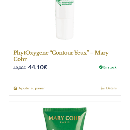
PhytOxygene “Contour Yeux” – Mary
Cohr
44,10
€
Original
Current
En stock
49,00
€
price
price
was:
is:
Ajouter au panier
Détails
49,00€.
44,10€.