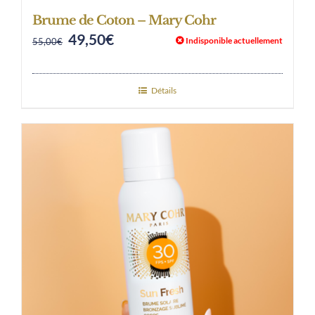
Brume de Coton – Mary Cohr
49,50
€
Original
Current
Indisponible actuellement
55,00
€
price
price
was:
is:
Détails
55,00€.
49,50€.