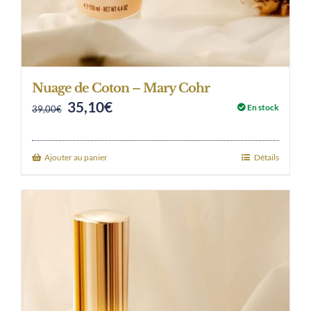
Nuage de Coton – Mary Cohr
35,10
€
Original
Current
En stock
39,00
€
price
price
was:
is:
Ajouter au panier
Détails
39,00€.
35,10€.