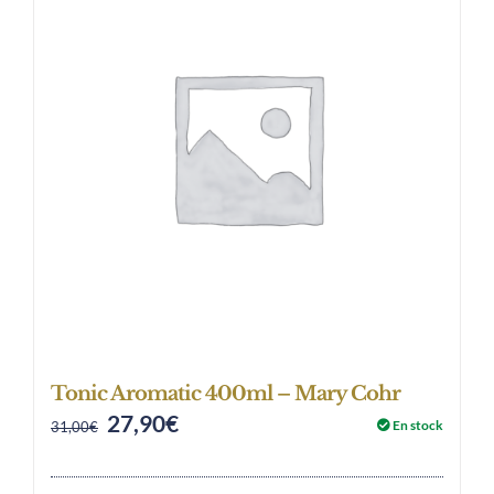
Tonic Aromatic 400ml – Mary Cohr
27,90
€
Original
Current
En stock
31,00
€
price
price
was:
is: