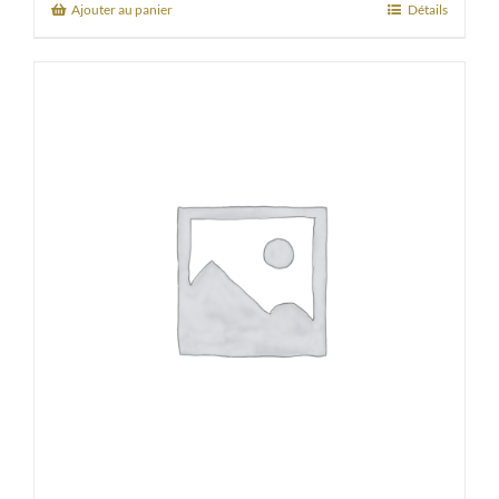
Ajouter au panier
Détails
31,00€.
27,90€.