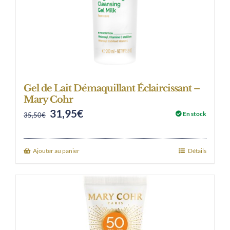
Gel de Lait Démaquillant Éclaircissant –
Mary Cohr
31,95
€
Original
Current
En stock
35,50
€
price
price
was:
is:
Ajouter au panier
Détails
35,50€.
31,95€.