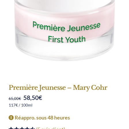
Première Jeunesse – Mary Cohr
58,50
€
Original
Current
65,00
€
117€ / 100ml
price
price
was:
is:
Réappro. sous 48 heures
65,00€.
58,50€.