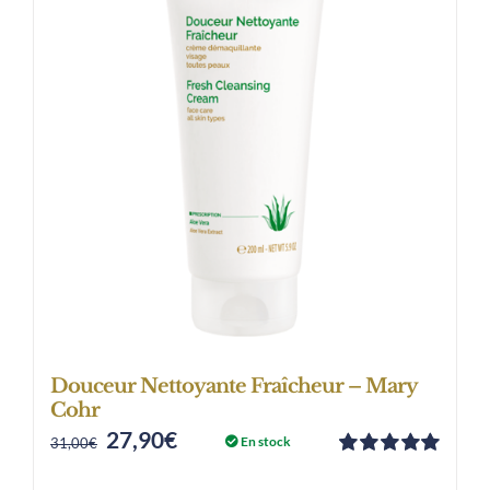
Douceur Nettoyante Fraîcheur – Mary
Cohr
27,90
€
Original
Current
En stock
31,00
€
Note
5.00
sur
price
price