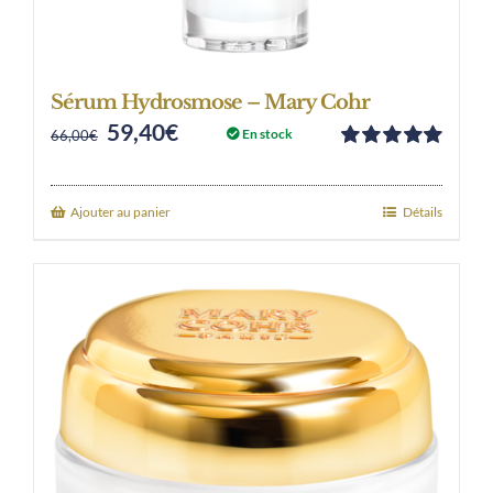
Sérum Hydrosmose – Mary Cohr
59,40
€
Original
Current
En stock
66,00
€
Note
5.00
sur
price
price
5
was:
is:
Ajouter au panier
Détails
66,00€.
59,40€.