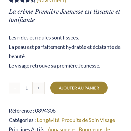
(
5
avis client)
Noté
5
4.60
La crème Première Jeunesse est lissante et
sur 5 basé
sur
tonifiante
notations
client
Les rides et ridules sont lissées.
La peau est parfaitement hydratée et éclatante de
beauté.
Le visage retrouve sa première Jeunesse.
AJOUTER AU PANIER
quantité
de
Référence :
0894308
Première
Catégories :
Longévité
,
Produits de Soin Visage
Jeunesse
Principes Actifs :
Aquasmoses
,
Bourgeons de
-