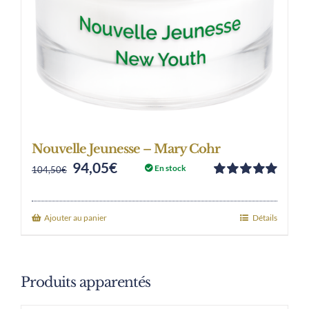
Nouvelle Jeunesse – Mary Cohr
94,05
€
Original
Current
En stock
104,50
€
Note
5.00
sur
price
price
5
was:
is:
Ajouter au panier
Détails
104,50€.
94,05€.
Produits apparentés