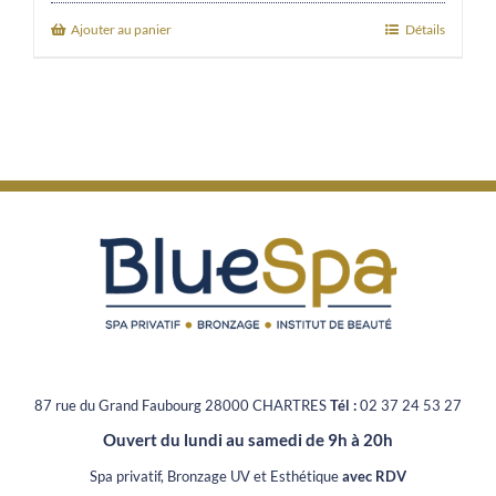
5
was:
is:
Ajouter au panier
Détails
31,00€.
27,90€.
87 rue du Grand Faubourg 28000 CHARTRES
Tél :
02 37 24 53 27
Ouvert du lundi au samedi de 9h à 20h
Spa privatif, Bronzage UV et Esthétique
avec RDV