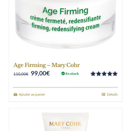
Age Firming – Mary Cohr
99,00
€
Original
Current
En stock
110,00
€
Note
5.00
sur
price
price
5
was:
is:
Ajouter au panier
Détails
110,00€.
99,00€.