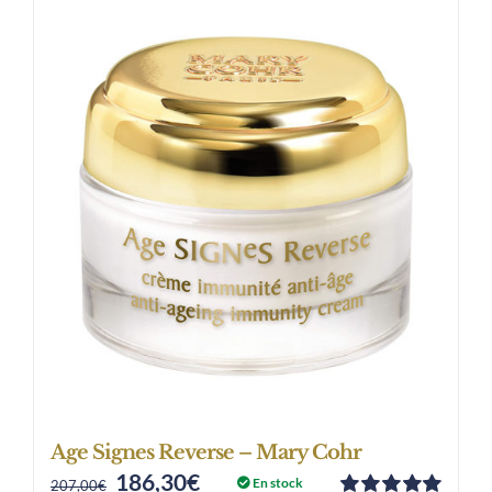
Age Signes Reverse – Mary Cohr
186,30
€
Original
Current
En stock
207,00
€