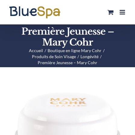
Passer
au
contenu
Première Jeunesse –
Mary Cohr
Accueil
Boutique en ligne Mary Cohr
Produits de Soin Visage
Longévité
Première Jeunesse – Mary Cohr