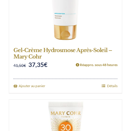
Gel-Crème Hydrosmose Après-Soleil –
Mary Cohr
37,35
€
Original
Current
Réappro. sous 48 heures
41,50
€
price
price
was:
is:
Ajouter au panier
Détails
41,50€.
37,35€.