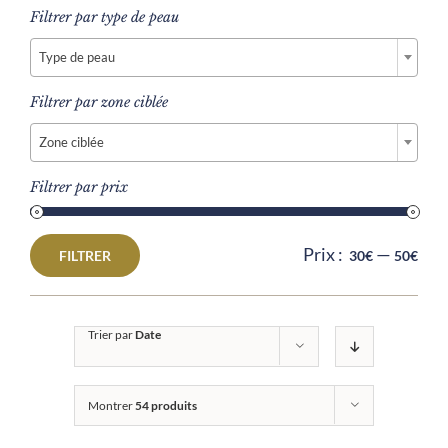
Filtrer par type de peau

Type de peau
Filtrer par zone ciblée

Zone ciblée
Filtrer par prix
Prix :
—
FILTRER
30€
50€
Prix
Prix
min
max
Trier par
Date
Montrer
54 produits