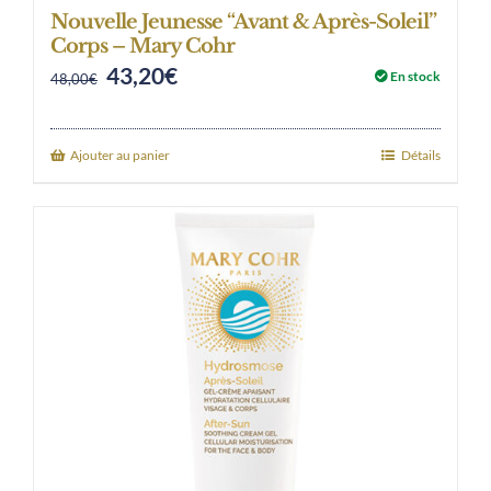
Nouvelle Jeunesse “Avant & Après-Soleil”
Corps – Mary Cohr
43,20
€
Original
Current
En stock
48,00
€
price
price
was:
is:
Ajouter au panier
Détails
48,00€.
43,20€.