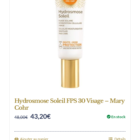
Hydrosmose Soleil FPS 30 Visage – Mary
Cohr
43,20
€
Original
Current
En stock
48,00
€
price
price
was:
is:
Ajouter au panier
Détails