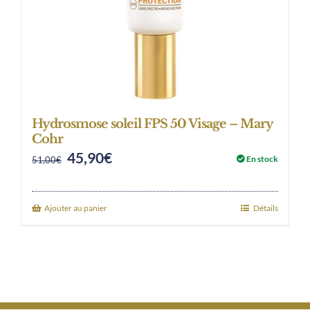
Hydrosmose soleil FPS 50 Visage – Mary
Cohr
45,90
€
Original
Current
En stock
51,00
€
price
price
was:
is:
Ajouter au panier
Détails
51,00€.
45,90€.