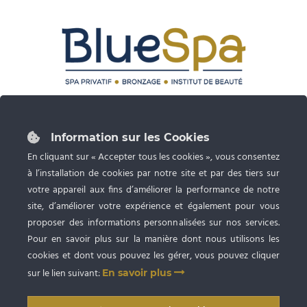
87 rue du Grand Faubourg 28000 CHARTRES
Tél :
02 37 24 53 27
Information sur les Cookies
Ouvert du lundi au samedi de 9h à 20h
En cliquant sur « Accepter tous les cookies », vous consentez
à l’installation de cookies par notre site et par des tiers sur
Spa privatif, Bronzage UV et Esthétique
avec RDV
votre appareil aux fins d’améliorer la performance de notre
site, d’améliorer votre expérience et également pour vous
proposer des informations personnalisées sur nos services.
Pour en savoir plus sur la manière dont nous utilisons les
cookies et dont vous pouvez les gérer, vous pouvez cliquer
sur le lien suivant:
En savoir plus
Copyright © 2009
-2026 SARL BlueSpa Chartres
. Tous droits réservés. |