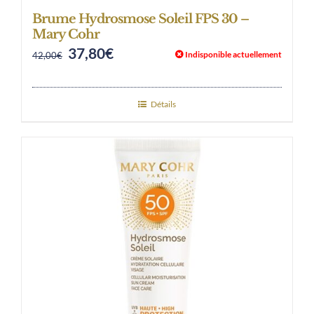
Brume Hydrosmose Soleil FPS 30 –
Mary Cohr
37,80
€
Original
Current
Indisponible actuellement
42,00
€
price
price
was:
is:
Détails
42,00€.
37,80€.